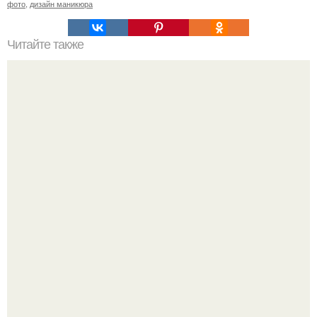
фото
,
дизайн маникюра
Читайте также
Как быстро высушить лак для ногтей?
Стильный образ для девочек.