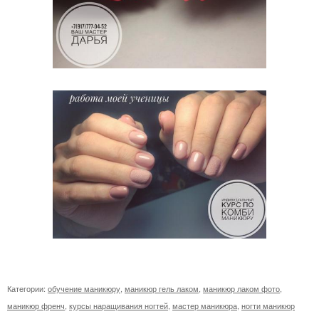
Категории:
обучение маникюру
,
маникюр гель лаком
,
маникюр лаком фото
,
маникюр френч
,
курсы наращивания ногтей
,
мастер маникюра
,
ногти маникюр