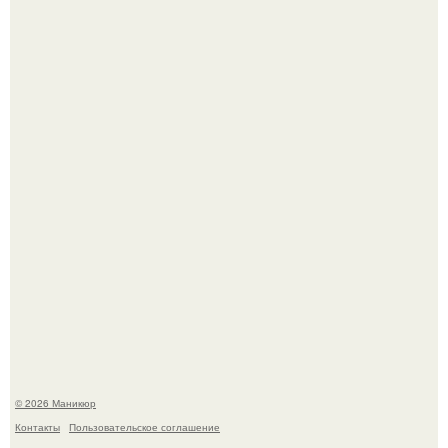
Скандинавский боб стал одной из тех летних стрижек,
которые выглядят очень просто.
Селена Гомес дала фанатам хоть какой-то повод
успокоиться на фоне всех разговоров о свадьбе Тейлор
свифт.
© 2026 Маникюр
Контакты
Пользовательское соглашение