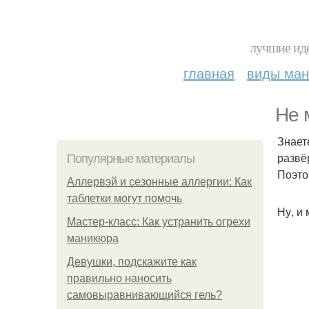
лучшие иде
главная
виды ма
Не 
Знает
развё
Популярные материалы
Поэто
Аллервэй и сезонные аллергии: Как
таблетки могут помочь
Ну, и
Мастер-класс: Как устранить огрехи
маникюра
Девушки, подскажите как
правильно наносить
самовыравнивающийся гель?