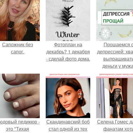
Сапожник без
Фотоплан на
Прощаемся 
сапог.
декабрь? 1 декабря
депрессией: хва
- сделай фото дома.
выпрашиват
деньги у мужа
юдовый педикюр -
Скандинавский боб
Селена Гомес д
это "Тихая
стал одной из тех
фанатам хот