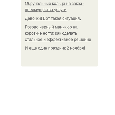
Обручальные кольца на заказ -
преимущества услуги
Девочки! Вот такая ситуация.
Розово черный маникюр на
короткие ногти: как сделать
стильное и эффективное решение
И еще один праздник 2 ноября!