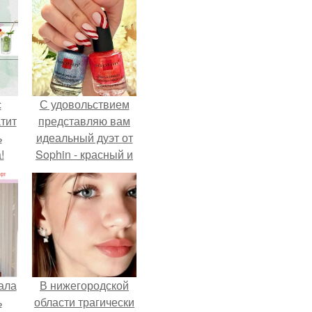
с
С удовольствием
тит
представляю вам
ь
идеальный дуэт от
!
Sophin - красный и
синий оттенки Sand
Effect номер 0299 и
номер 0262.
ала
В нижегородской
ь
области трагически