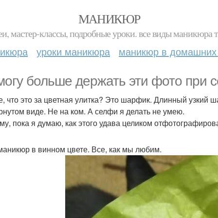
МАНИКЮР
и, мастер-классы, подробные уроки. все виды маникюра т
никюра
уроки маникюра
маникюр в домашних
могу больше держать эти фото при с
е, что это за цветная улитка? Это шарфик. Длинный узкий ш
рнутом виде. Не на ком. А селфи я делать не умею.
му, пока я думаю, как этого удава целиком отфотографирова
 маникюр в винном цвете. Все, как мы любим.