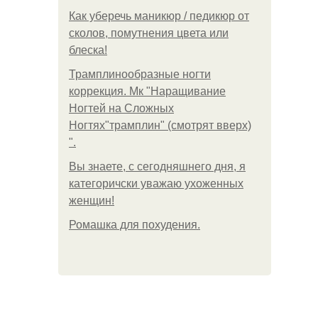
Как уберечь маникюр / педикюр от
сколов, помутнения цвета или
блеска!
Трамплинообразные ногти
коррекция. Мк "Наращивание
Ногтей на Сложных
Ногтях"трамплин" (смотрят вверх)
".
Вы знаете, с сегодняшнего дня, я
категоричски уважаю ухоженных
женщин!
Ромашка для похудения.