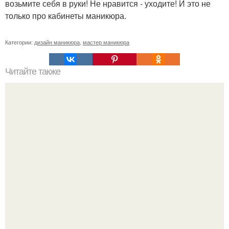
возьмите себя в руки! Не нравится - уходите! И это не
только про кабинеты маникюра.
Категории:
дизайн маникюра
,
мастер маникюра
Читайте также
Когда стричь ногти к деньгам. 33 народные приметы,
чтобы привлечь деньги в дом.