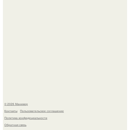
свифт.
В нижегородской области трагически погибла 14-летняя
школьница - она покончила с собой на фоне подготовки к
контрольной по английскому языку.
© 2026 Маникюр
Контакты
Пользовательское соглашение
Политика конфидециальности
Обратная связь