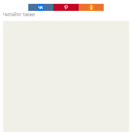
Читайте также
Когда стричь ногти к деньгам. 33 народные приметы,
чтобы привлечь деньги в дом.