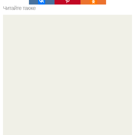
Читайте также
Цитаты про маникюр. 20 золотых цитат Коко шанель:
Ультрареалистичный дорогой лайфстайл селфи снимок
на фронтальную камеру.