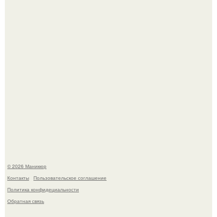
Нюдовый педикюр - это "Тихая Роскошь" в уходе.
Скандинавский боб стал одной из тех летних стрижек,
которые выглядят очень просто.
© 2026 Маникюр
Контакты
Пользовательское соглашение
Политика конфидециальности
Обратная связь