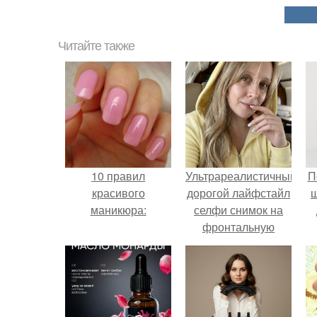
Читайте также
10 правил
Ультрареалистичный
П
красивого
дорогой лайфстайл
маникюра:
селфи снимок на
фронтальную
камеру.