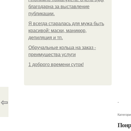
благодарна за выставление
публикации.
Я всегда старалась для мужа быть
красивой: маски, маникюр,
депиляция и тп.
Обручальные кольца на заказ -
преимущества услуги
1 доброго времени суток!
⇦
.
Категори
Понр