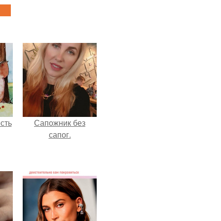
сть
Сапожник без
сапог.