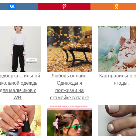
одборка стильной
Любовь онлайн.
Как правильно e
школьной одежды
Однажды я
ягоды.
для мальчиков с
полжизни на
WB.
скамейке в парке
провела.