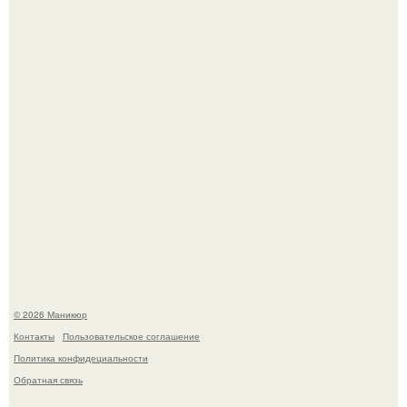
свифт.
В нижегородской области трагически погибла 14-летняя
школьница - она покончила с собой на фоне подготовки к
контрольной по английскому языку.
© 2026 Маникюр
Контакты
Пользовательское соглашение
Политика конфидециальности
Обратная связь