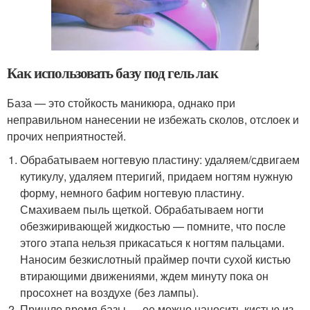
Как использовать базу под гель лак
База — это стойкость маникюра, однако при
неправильном нанесении не избежать сколов, отслоек и
прочих неприятностей.
Обрабатываем ногтевую пластину: удаляем/сдвигаем
кутикулу, удаляем птеригий, придаем ногтям нужную
форму, немного бафим ногтевую пластину.
Смахиваем пыль щеткой. Обрабатываем ногти
обезжиривающей жидкостью — помните, что после
этого этапа нельзя прикасаться к ногтям пальцами.
Наносим безкислотный праймер почти сухой кистью
втирающими движениями, ждем минуту пока он
просохнет на воздухе (без лампы).
Пришло время базы — ее можно наносить кистью из