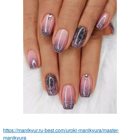
https://manikyur.ru-best.com/uroki-manikyura/master-
manikyura