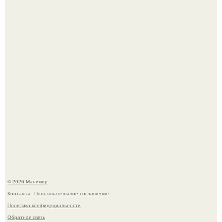
успокоиться на фоне всех разговоров о свадьбе Тейлор
свифт.
В нижегородской области трагически погибла 14-летняя
школьница - она покончила с собой на фоне подготовки к
контрольной по английскому языку.
© 2026 Маникюр
Контакты
Пользовательское соглашение
Политика конфидециальности
Обратная связь