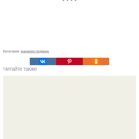
Категории:
маникюр педикюр
Читайте также
Сколько отрастает ноготь. Как происходит процесс роста
ногтей