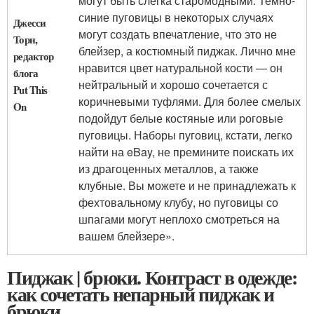
могут быть слегка старомодными. Темно-
синие пуговицы в некоторых случаях
Джесси
могут создать впечатление, что это не
Торн,
блейзер, а костюмный пиджак. Лично мне
редактор
нравится цвет натуральной кости — он
блога
нейтральный и хорошо сочетается с
Put This
коричневыми туфлями. Для более смелых
On
подойдут белые костяные или роговые
пуговицы. Наборы пуговиц, кстати, легко
найти на eBay, не премините поискать их
из драгоценных металлов, а также
клубные. Вы можете и не принадлежать к
фехтовальному клубу, но пуговицы со
шпагами могут неплохо смотреться на
вашем блейзере».
Пиджак | брюки. Контраст в одежде:
как сочетать непарный пиджак и
брюки