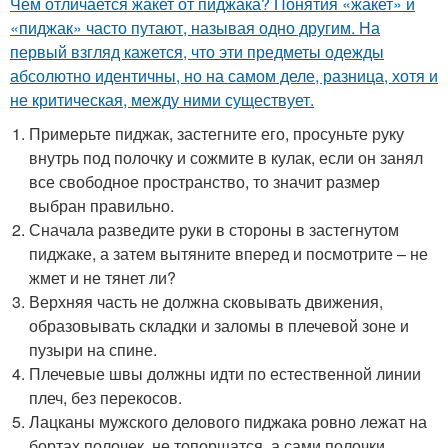
Чем отличается жакет от пиджака? Понятия «жакет» и
«пиджак» часто путают, называя одно другим. На
первый взгляд кажется, что эти предметы одежды
абсолютно идентичны, но на самом деле, разница, хотя и
не критическая, между ними существует.
Примерьте пиджак, застегните его, просуньте руку
внутрь под полочку и сожмите в кулак, если он занял
все свободное пространство, то значит размер
выбран правильно.
Сначала разведите руки в стороны в застегнутом
пиджаке, а затем вытяните вперед и посмотрите – не
жмет и не тянет ли?
Верхняя часть не должна сковывать движения,
образовывать складки и заломы в плечевой зоне и
пузыри на спине.
Плечевые швы должны идти по естественной линии
плеч, без перекосов.
Лацканы мужского делового пиджака ровно лежат на
бортах полочек, не топорщатся, а сами полочки