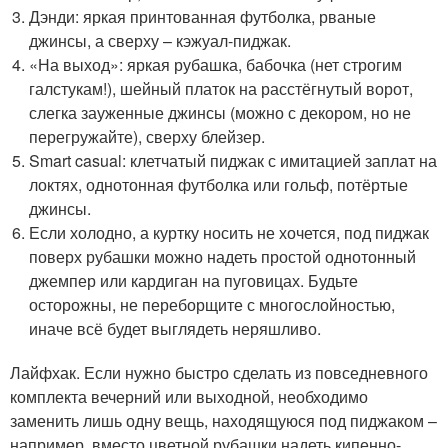
Дэнди: яркая принтованная футболка, рваные
джинсы, а сверху – кэжуал-пиджак.
«На выход»: яркая рубашка, бабочка (нет строгим
галстукам!), шейный платок на расстёгнутый ворот,
слегка зауженные джинсы (можно с декором, но не
перегружайте), сверху блейзер.
Smart casual: клетчатый пиджак с имитацией заплат на
локтях, однотонная футболка или гольф, потёртые
джинсы.
Если холодно, а куртку носить не хочется, под пиджак
поверх рубашки можно надеть простой однотонный
джемпер или кардиган на пуговицах. Будьте
осторожны, не переборщите с многослойностью,
иначе всё будет выглядеть неряшливо.
Лайфхак. Если нужно быстро сделать из повседневного
комплекта вечерний или выходной, необходимо
заменить лишь одну вещь, находящуюся под пиджаком –
например, вместо цветной рубашки надеть кипенно-