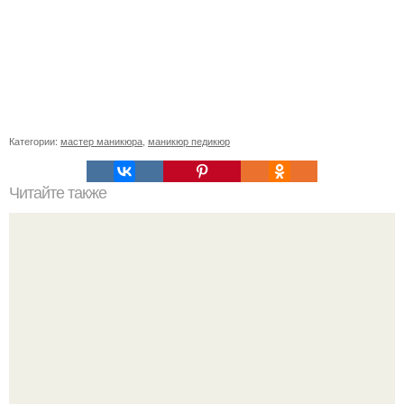
Категории:
мастер маникюра
,
маникюр педикюр
Читайте также
Памятка для клиентов. Памятка для клиента, подошла с
юмором к этой теме?