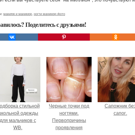
и:
макияж и маникюр
,
ногти маникюр фото
авилось? Поделитесь с друзьями!
одборка стильной
Черные точки под
Сапожник бе
школьной одежды
ногтями.
сапог.
для мальчиков с
Первопричины
WB.
проявления