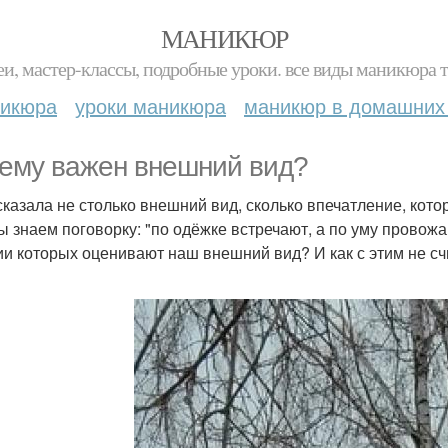
МАНИКЮР
и, мастер-классы, подробные уроки. все виды маникюра т
никюра
уроки маникюра
маникюр в домашних
ему важен внешний вид?
сказала не столько внешний вид, сколько впечатление, ко
ы знаем поговорку: "по одёжке встречают, а по уму провожаю
ии которых оценивают наш внешний вид? И как с этим не сч