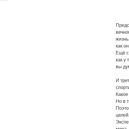
Предс
вечно
жизнь
как он
Ещё с
как у
вы ду
И тре
спорт
Какое
Но в 
Поэто
целей
Экспе
мира.