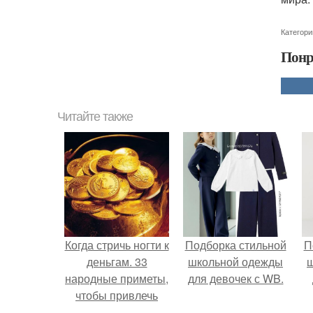
Категори
Понр
Читайте также
Когда стричь ногти к
Подборка стильной
П
деньгам. 33
школьной одежды
народные приметы,
для девочек с WB.
чтобы привлечь
деньги в дом.