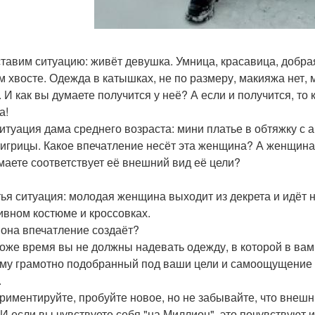
тавим ситуацию: живёт девушка. Умница, красавица, добрая
м хвосте. Одежда в катышках, не по размеру, макияжа нет,
. И как вы думаете получится у неё? А если и получится, то
а!
итуация дама среднего возраста: мини платье в обтяжку с 
 тигрицы. Какое впечатление несёт эта женщина? А женщина
маете соответствует её внешний вид её цели?
тья ситуация: молодая женщина выходит из декрета и идёт
ивном костюме и кроссовках.
 она впечатление создаёт?
тоже время вы не должны надевать одежду, в которой в вам
му грамотно подобранный под ваши цели и самоощущение о
.
риментируйте, пробуйте новое, но не забывайте, что внешн
 И если вы чувствуете себя "на Миллион", это почувствуют 