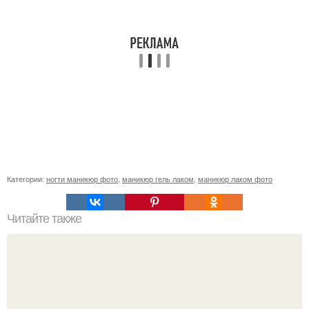
Категории:
ногти маникюр фото
,
маникюр гель лаком
,
маникюр лаком фото
Читайте также