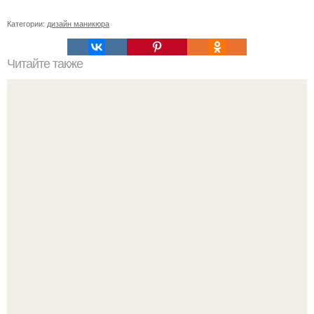
Категории:
дизайн маникюра
Читайте также
Сколько отрастает ноготь. Как происходит процесс роста
ногтей