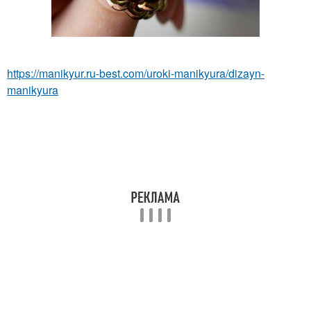
https://manikyur.ru-best.com/uroki-manikyura/dizayn-
manikyura