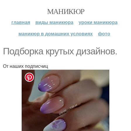
МАНИКЮР
главная
виды маникюра
уроки маникюра
маникюр в домашних условиях
фото
Подборка крутых дизайнов.
От наших подписчиц