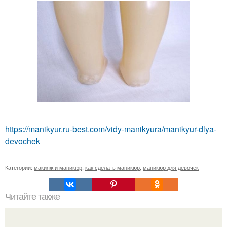
https://manikyur.ru-best.com/vidy-manikyura/manikyur-dlya-
devochek
Категории:
макияж и маникюр
,
как сделать маникюр
,
маникюр для девочек
Читайте также