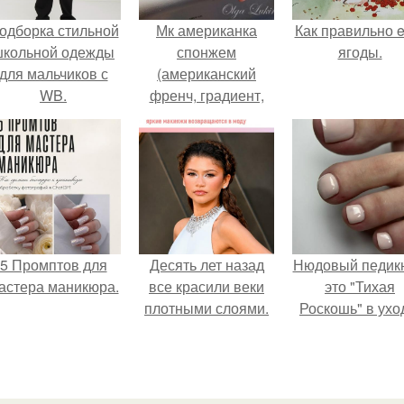
одборка стильной
Мк американка
Как правильно e
школьной одежды
спонжем
ягоды.
для мальчиков с
(американский
WB.
френч, градиент,
омбре).
5 Промптов для
Десять лет назад
Нюдовый педикю
астера маникюра.
все красили веки
это "Тихая
плотными слоями.
Роскошь" в ухо