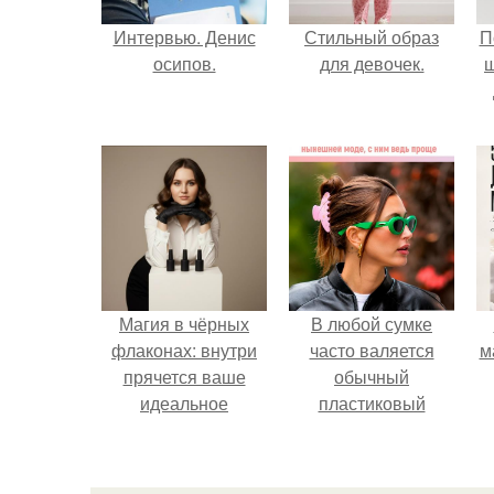
Интервью. Денис
Стильный образ
П
осипов.
для девочек.
Магия в чёрных
В любой сумке
флаконах: внутри
часто валяется
м
прячется ваше
обычный
идеальное
пластиковый
настроение.
крабик.