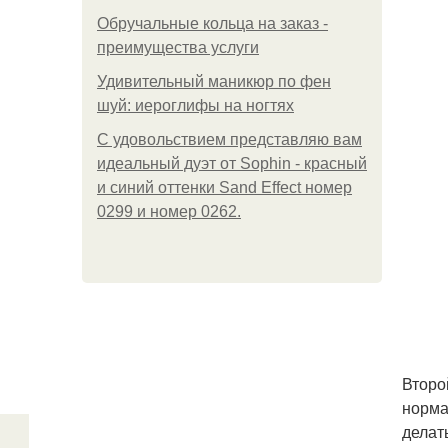
Обручальные кольца на заказ -
преимущества услуги
Удивительный маникюр по фен
шуй: иероглифы на ногтях
С удовольствием представляю вам
идеальный дуэт от Sophin - красный
и синий оттенки Sand Effect номер
0299 и номер 0262.
Второ
норма
делат