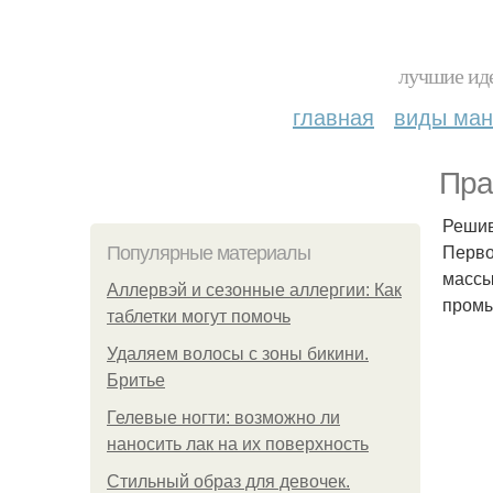
лучшие иде
главная
виды ма
Пра
Решив
Перво
Популярные материалы
массы
Аллервэй и сезонные аллергии: Как
промы
таблетки могут помочь
Удаляем волосы с зоны бикини.
Бритье
Гелевые ногти: возможно ли
наносить лак на их поверхность
Стильный образ для девочек.