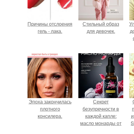
Причины отслоения
Стильный образ
У
гель - лака.
для девочек.
д
Эпоха закончилась
Секрет
плотного
безупречности в
консилера.
каждой капле:
и
масло монарды от
S
Demi Sweet.
с