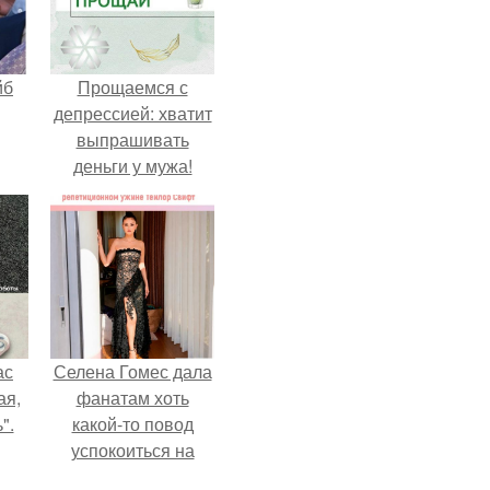
йб
Прощаемся с
депрессией: хватит
выпрашивать
деньги у мужа!
ас
Селена Гомес дала
ая,
фанатам хоть
".
какой-то повод
успокоиться на
фоне всех