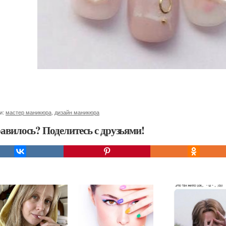
и:
мастер маникюра
,
дизайн маникюра
авилось? Поделитесь с друзьями!