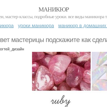
МАНИКЮР
и, мастер-классы, подробные уроки. все виды маникюра т
никюра
уроки маникюра
маникюр в домашних
вет мастерицы подскажите как сдела
огтей_дизайн