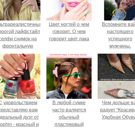
льтрареалистичный
Цвет ногтей о чем
Вспомните ва
орогой лайфстайл
говорит. О чем
настоящего
селфи снимок на
говорит цвет лака
успешного
фронтальную
мужчины.
камеру.
С удовольствием
В любой сумке
Чем дольше в
представляю вам
часто валяется
радует "Красив
деальный дуэт от
обычный
Удобная Обувь
ophin - красный и
пластиковый
иний оттенки Sand
крабик.