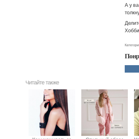
А у в
толкн
Делит
Хобби
Категори
Понр
Читайте также