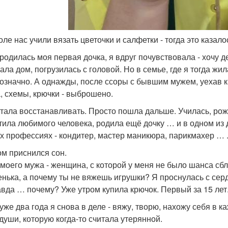
коле нас учили вязать цветочки и салфетки - тогда это казал
 родилась моя первая дочка, я вдруг почувствовала - хочу д
ала дом, погрузилась с головой. Но в семье, где я тогда ж
означно. А однажды, после ссоры с бывшим мужем, уехав к м
, схемы, крючки - выброшено.
стала восстанавливать. Просто пошла дальше. Училась, рож
тила любимого человека, родила ещё дочку … и в одном из д
х профессиях - кондитер, мастер маникюра, парикмахер … . 
ом приснился сон.
моего мужа - женщина, с которой у меня не было шанса сбли
нька, а почему ты не вяжешь игрушки? Я проснулась с сер
авда … почему? Уже утром купила крючок. Первый за 15 лет
 уже два года я снова в деле - вяжу, творю, нахожу себя в 
 души, которую когда-то считала утерянной.