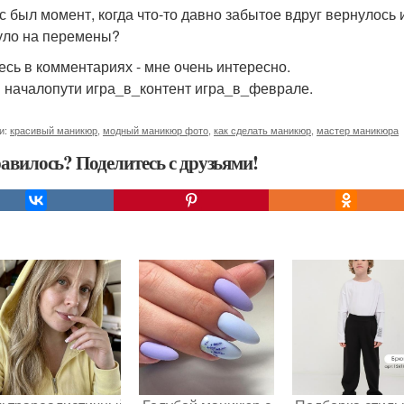
ас был момент, когда что-то давно забытое вдруг вернулось
уло на перемены?
есь в комментариях - мне очень интересно.
 началопути игра_в_контент игра_в_феврале.
и:
красивый маникюр
,
модный маникюр фото
,
как сделать маникюр
,
мастер маникюра
авилось? Поделитесь с друзьями!