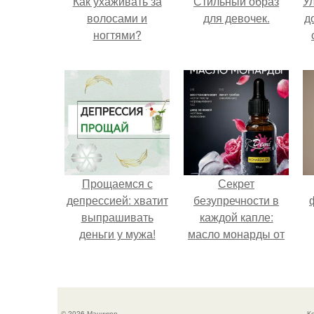
Как ухаживать за
Стильный образ
У
волосами и
для девочек.
д
ногтями?
Прощаемся с
Секрет
депрессией: хватит
безупречности в
выпрашивать
каждой капле:
деньги у мужа!
масло монарды от
Demi Sweet.
© 2026 Маникюр
К