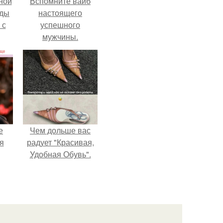
ной
Вспомните вайб
жды
настоящего
 с
успешного
мужчины.
е
Чем дольше вас
я
радует "Красивая,
Удобная Обувь".