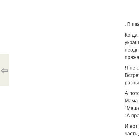
. В ш
Когда
украш
неодн
пряжа
⇦
Я не 
Встре
разны
А пот
Мама 
"Маше
"А пр
И вот
часть