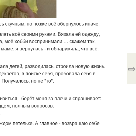
ось скучным, но позже всё обернулось иначе.
елать всё своими руками. Вязала ей одежду,
ила, моё хобби воспринимали … скажем так,
аме, я вернулась - и обнаружила, что всё:
⇨
ала детей, разводилась, строила новую жизнь.
екретов, в поиске себя, пробовала себя в
Получалось, но не "то".
зиться - берёт меня за плечи и спрашивает:
дцем, полным вопросов.
.
каждом петельке. А главное - возвращаю себе