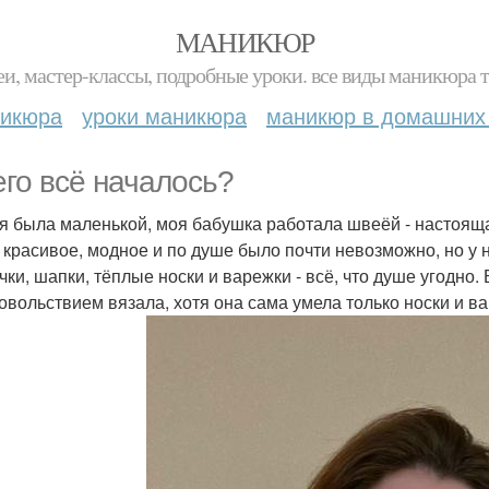
МАНИКЮР
и, мастер-классы, подробные уроки. все виды маникюра т
никюра
уроки маникюра
маникюр в домашних
его всё началось?
 я была маленькой, моя бабушка работала швеёй - настояща
о красивое, модное и по душе было почти невозможно, но у 
чки, шапки, тёплые носки и варежки - всё, что душе угодно
довольствием вязала, хотя она сама умела только носки и в