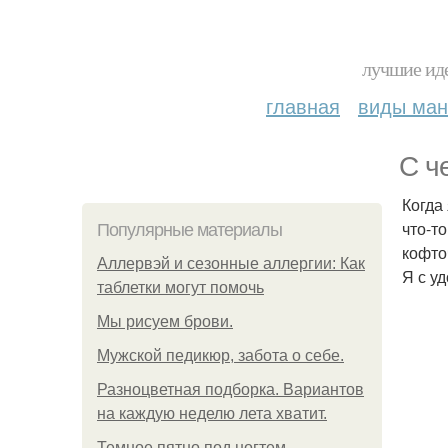
лучшие иде
главная
виды ма
С ч
Когда
что-т
Популярные материалы
кофто
Аллервэй и сезонные аллергии: Как
Я с у
таблетки могут помочь
Мы рисуем брови.
Мужской педикюр, забота о себе.
Разноцветная подборка. Вариантов
на каждую неделю лета хватит.
Темное пятно под ногтем.