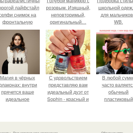
льтрареалистичный
Голубой маникюр с
Подборка стиль
орогой лайфстайл
розовым. Изящный,
школьной оде
селфи снимок на
неповторимый,
для мальчиков
фронтальную
оригинальный…
WB.
камеру.
Самый красивый
голубой маникюр
2019-2020 —
тенденции
Магия в чёрных
С удовольствием
В любой сумк
флаконах: внутри
представляю вам
часто валяетс
прячется ваше
идеальный дуэт от
обычный
идеальное
Sophin - красный и
пластиковый
настроение.
синий оттенки Sand
крабик.
Effect номер 0299 и
номер 0262.
онтакты
Пользовательское соглашение
Обратная связь