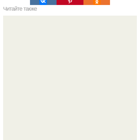
Читайте также
Цвет ногтей о чем говорит. О чем говорит цвет лака
Стильный образ для девочек.