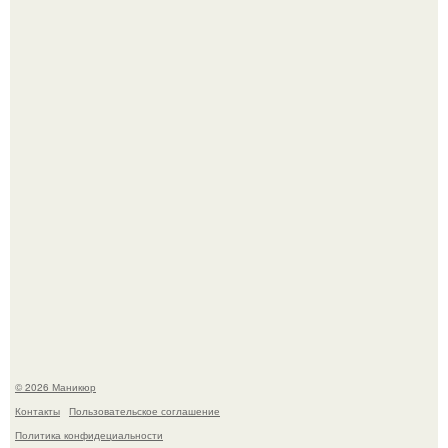
Чем дольше вас радует "Красивая, Удобная Обувь".
Нюдовый педикюр - это "Тихая Роскошь" в уходе.
© 2026 Маникюр
Контакты
Пользовательское соглашение
Политика конфидециальности