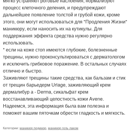
мягко устраняют роговые наслоения, нормализуют
процесс клеточного деления, и предупреждают
дальнейшее появление толстой и грубой кожи, кроме
этого, они могут использоваться для "Продления Жизни"
маникюру, если наносить их на кутикулы. Для
поддержания эффекта средства нужно регулярно
использовать.
* если на коже стоп имеются глубокие, болезненные
трещины, нужно проконсультироваться с дерматологом
и исключить грибковое поражение. В остальных случаях
отлично и быстро.
Заживляют трещины такие средства, как бальзам и стик
от трещин барьедерм Uriage, заживляющий крем
дермалибур а - Derma, сикальфат крем
восстанавливающий целостность кожи Avene.
Надеемся, эта информация была вам полезна и
поможет вашим пяточкам обрести гладкость и мягкость.
Категории:
маникюр педикюр
,
маникюр гель лаком