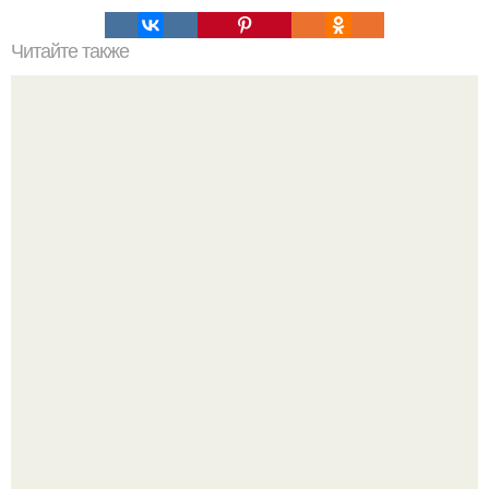
Читайте также
Сколько отрастает ноготь. Как происходит процесс роста
ногтей