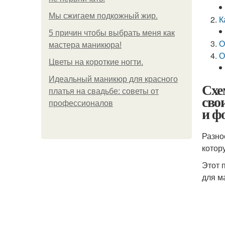
Мы сжигаем подкожный жир.
К
5 причин чтобы выбрать меня как
О
мастера маникюра!
О
Цветы на короткие ногти.
Идеальный маникюр для красного
Схе
платья на свадьбе: советы от
сво
профессионалов
и ф
Разно
котор
Этот 
для м