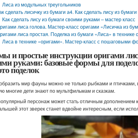
Лиса из модульных треугольников
ак сделать лисичку из бумаги а4. Как сделать лису из бума
Как сделать лису из бумаги своими руками – мастер класс
ригами лиса голова. Мастер-класс оригами «Лисичка из бу
ригами лиса простая. Поделка из бумаги «Лиса» в технике
Лиса в технике «оригами». Мастер-класс с пошаговыми ф
мы и простые инструкции оригами лис
ими руками: базовые формы для подел
ото поделок
образить мир фауны можно не только рыбками и птичками, в
ую многие дети знают по мультфильмам и сказкам.
популярный персонаж может стать отличным дополнением к 
алышей этот зверек станет вдвойне интересным, если исполь