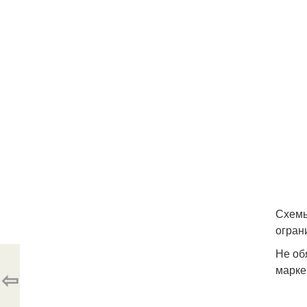
Схемы
огран
Не об
марке
⇦