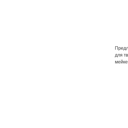
Предл
для т
мейке