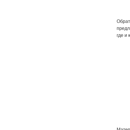
Обрат
предл
где и
Матер