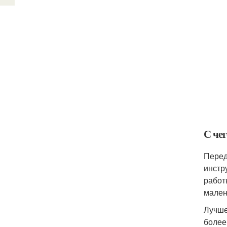
С чег
Перед
инстр
работ
мален
Лучше
более