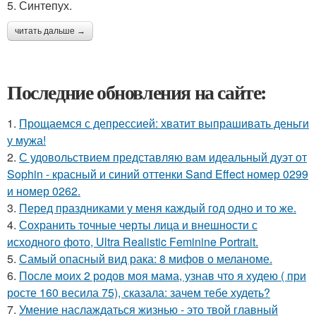
5. Синтепух.
читать дальше →
Последние обновления на сайте:
1.
Прощаемся с депрессией: хватит выпрашивать деньги
у мужа!
2.
С удовольствием представляю вам идеальный дуэт от
Sophin - красный и синий оттенки Sand Effect номер 0299
и номер 0262.
3.
Перед праздниками у меня каждый год одно и то же.
4.
Сохранить точные черты лица и внешности с
исходного фото, Ultra Realistic Feminine Portrait.
5.
Самый опасный вид рака: 8 мифов о меланоме.
6.
После моих 2 родов моя мама, узнав что я худею ( при
росте 160 весила 75), сказала: зачем тебе худеть?
7.
Умение наслаждаться жизнью - это твой главный