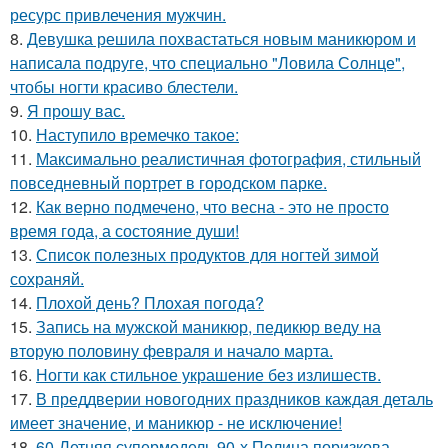
ресурс привлечения мужчин.
8.
Девушка решила похвастаться новым маникюром и
написала подруге, что специально "Ловила Солнце",
чтобы ногти красиво блестели.
9.
Я прошу вас.
10.
Наступило времечко такое:
11.
Максимально реалистичная фотография, стильный
повседневный портрет в городском парке.
12.
Как верно подмечено, что весна - это не просто
время года, а состояние души!
13.
Список полезных продуктов для ногтей зимой
сохраняй.
14.
Плохой день? Плохая погода?
15.
Запись на мужской маникюр, педикюр веду на
вторую половину февраля и начало марта.
16.
Ногти как стильное украшение без излишеств.
17.
В преддверии новогодних праздников каждая деталь
имеет значение, и маникюр - не исключение!
18.
60-Летняя супермодель 90-х Полина поризкова