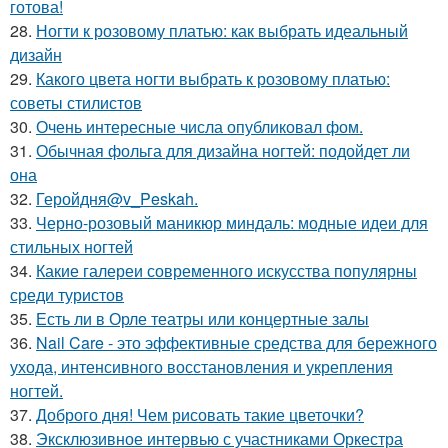
готова!
28.
Ногти к розовому платью: как выбрать идеальный
дизайн
29.
Какого цвета ногти выбрать к розовому платью:
советы стилистов
30.
Очень интересные числа опубликовал фом.
31.
Обычная фольга для дизайна ногтей: подойдет ли
она
32.
Геройдня@v_Peskah.
33.
Черно-розовый маникюр миндаль: модные идеи для
стильных ногтей
34.
Какие галереи современного искусства популярны
среди туристов
35.
Есть ли в Орле театры или концертные залы
36.
Nail Care - это эффективные средства для бережного
ухода, интенсивного восстановления и укрепления
ногтей.
37.
Доброго дня! Чем рисовать такие цветочки?
38.
Эксклюзивное интервью с участниками Оркестра