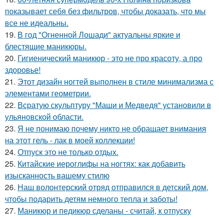
показывает себя без фильтров, чтобы доказать, что мы
все не идеальны.
19.
В год "Огненной Лошади" актуальны яркие и
блестящие маникюры.
20.
Гигиенический маникюр - это не про красоту, а про
здоровье!
21.
Этот дизайн ногтей выполнен в стиле минимализма с
элементами геометрии.
22.
Всратую скульптуру "Маши и Медведя" установили в
ульяновской области.
23.
Я не понимаю почему никто не обращает внимания
на этот гель - лак в моей коллекции!
24.
Отпуск это не только отдых.
25.
Китайские иероглифы на ногтях: как добавить
изысканность вашему стилю
26.
Наш волонтерский отряд отправился в детский дом,
чтобы подарить детям немного тепла и заботы!
27.
Маникюр и педикюр сделаны - считай, к отпуску