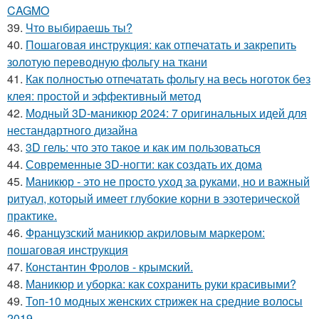
CAGMO
39.
Что выбираешь ты?
40.
Пошаговая инструкция: как отпечатать и закрепить
золотую переводную фольгу на ткани
41.
Как полностью отпечатать фольгу на весь ноготок без
клея: простой и эффективный метод
42.
Модный 3D-маникюр 2024: 7 оригинальных идей для
нестандартного дизайна
43.
3D гель: что это такое и как им пользоваться
44.
Современные 3D-ногти: как создать их дома
45.
Маникюр - это не просто уход за руками, но и важный
ритуал, который имеет глубокие корни в эзотерической
практике.
46.
Французский маникюр акриловым маркером:
пошаговая инструкция
47.
Константин Фролов - крымский.
48.
Маникюр и уборка: как сохранить руки красивыми?
49.
Топ-10 модных женских стрижек на средние волосы
2019