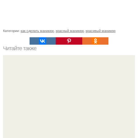
Категории:
как сделать маникюр
,
красный маникюр
,
красивый маникюр
Читайте также
Стильный зеркальный маникюр дома.