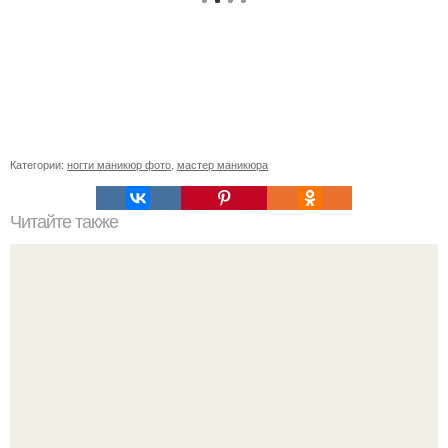
Категории:
ногти маникюр фото
,
мастер маникюра
Читайте также
Реклама для мастера маникюра текст. Как привлечь
больше клиентов на маникюр