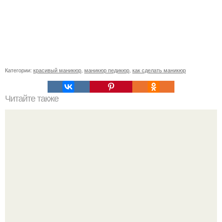
Категории:
красивый маникюр
,
маникюр педикюр
,
как сделать маникюр
Читайте также
Что нельзя делать после маникюра. Что нельзя делать
после нанесения гель - лака?