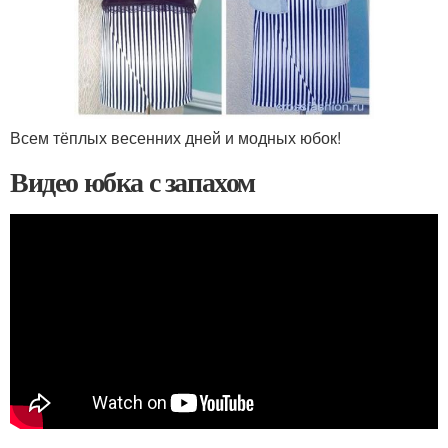
Всем тёплых весенних дней и модных юбок!
Видео юбка с запахом