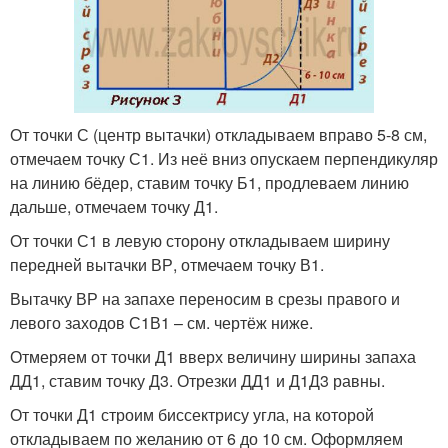
От точки С (центр вытачки) откладываем вправо 5-8 см,
отмечаем точку С1. Из неё вниз опускаем перпендикуляр
на линию бёдер, ставим точку Б1, продлеваем линию
дальше, отмечаем точку Д1.
От точки С1 в левую сторону откладываем ширину
передней вытачки ВР, отмечаем точку В1.
Вытачку ВР на запахе переносим в срезы правого и
левого заходов С1В1 – см. чертёж ниже.
Отмеряем от точки Д1 вверх величину ширины запаха
ДД1, ставим точку Д3. Отрезки ДД1 и Д1Д3 равны.
От точки Д1 строим биссектрису угла, на которой
откладываем по желанию от 6 до 10 см. Оформляем