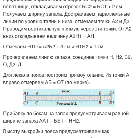
полотнище, откладываем отрезок БС2 = БС1 + 2 см.
Получаем ширину запаха. Достраиваем параллельные
линии по уровню талии и низа, отмечаем точки А2 и Д2.
Проводим вертикальную прямую через эти точки. От А2
вниз откладываем величину А2Н1 = АН.
Отмечаем Н1О = А2Б2 + 3 см и Н1Н2 = 1 см.
Прочерчиваем линию запаха, соединив точки Н, Н2, Б2,
О, Д2, Д.
Для лекала пояса построим прямоугольник. Из точки А
вправо отмеряем АБ = ОТ (по мерке).
Прибавку по бокам на запах предусматриваем равной
ширине запаха АА1 = ББ1 = НН2.
Высоту выкройки пояса предусматриваем как