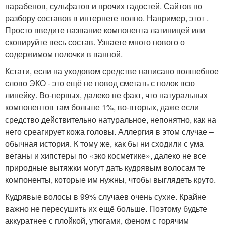
парабенов, сульфатов и прочих гадостей. Сайтов по
разбору составов в интернете полно. Например, этот .
Просто введите название компонента латиницей или
скопируйте весь состав. Узнаете много нового о
содержимом полочки в ванной.
Кстати, если на уходовом средстве написано волшебное
слово ЭКО - это ещё не повод сметать с полок всю
линейку. Во-первых, далеко не факт, что натуральных
компонентов там больше 1%, во-вторых, даже если
средство действительно натуральное, непонятно, как на
него среагирует кожа головы. Аллергия в этом случае –
обычная история. К тому же, как бы ни сходили с ума
веганы и хипстеры по «эко косметике», далеко не все
природные вытяжки могут дать кудрявым волосам те
компоненты, которые им нужны, чтобы выглядеть круто.
Кудрявые волосы в 99% случаев очень сухие. Крайне
важно не пересушить их ещё больше. Поэтому будьте
аккуратнее с плойкой, утюгами, феном с горячим