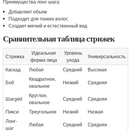
Преимущества лонг-шага:
Добавляет объем
Подходит для тонких волос
Создает мягкий и естественный вид
Сравнительная таблица стрижек
Идеальная
Уровень
Стрижка
Универсальность
форма лица
ухода
Каскад
Любая
Средний
Высокая
Квадратное,
Боб
Низкий
Средняя
овальное
Круглое,
Шагged
Средний
Средняя
овальное
Пикси
Треугольное
Низкий
Низкая
Лонг-
Любая
Средний
Средняя
шаг