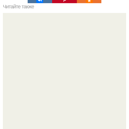
Читайте также
Тикки и плагг: начало.
Когда хочется чего-то нежного, аккуратного и
одновременно сияющего.