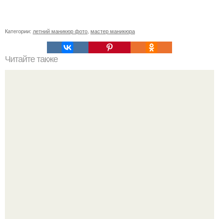
Категории:
летний маникюр фото
,
мастер маникюра
Читайте также
Как ухаживать за волосами и ногтями?