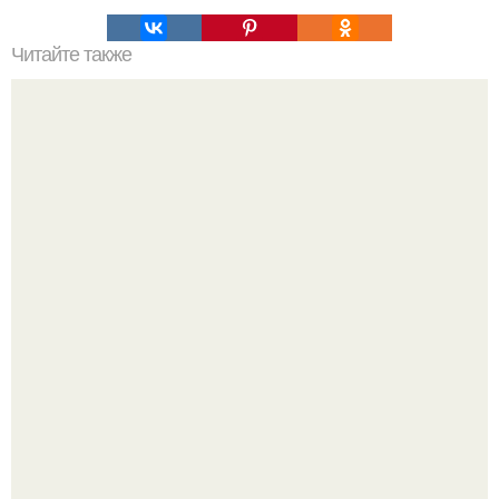
Читайте также
Реклама для мастера маникюра текст. Как привлечь
больше клиентов на маникюр