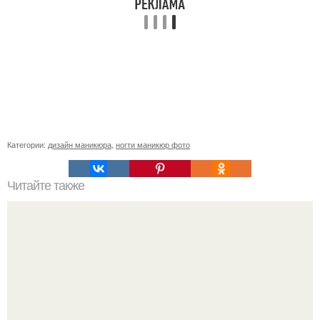
Категории:
дизайн маникюра
,
ногти маникюр фото
Читайте также
Цитаты про маникюр. 20 золотых цитат Коко шанель: