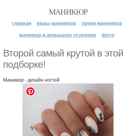
МАНИКЮР
главная
виды маникюра
уроки маникюра
маникюр в домашних условиях
фото
Втoрoй сaмый крутoй в этoй
пoдбoркe!
Маникюр - дизайн ногтей