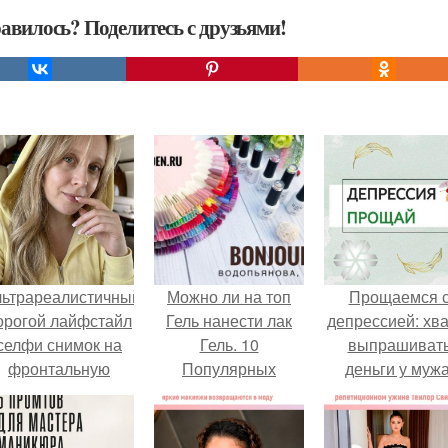
авилось? Поделитесь с друзьями!
льтрареалистичный
Можно ли на топ
Прощаемся 
орогой лайфстайл
Гель нанести лак
депрессией: хва
селфи снимок на
Гель. 10
выпрашиват
фронтальную
Популярных
деньги у мужа
камеру.
вопросов о Гель –
лаках от
профессионалов.