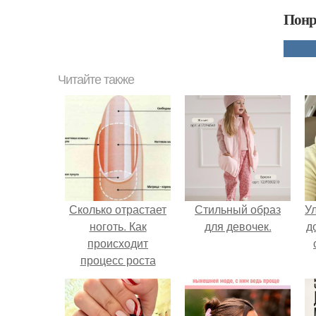
Понр
Читайте также
Сколько отрастает
Стильный образ
У
ноготь. Как
для девочек.
д
происходит
процесс роста
ногтей