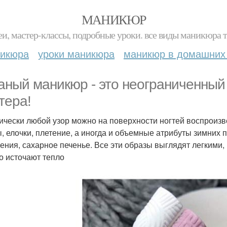
МАНИКЮР
и, мастер-классы, подробные уроки. все виды маникюра т
никюра
уроки маникюра
маникюр в домашних
аный маникюр - это неограниченный
тера!
ически любой узор можно на поверхности ногтей воспроиз
, елочки, плетение, а иногда и объемные атрибуты зимних п
ения, сахарное печенье. Все эти образы выглядят легким
о источают тепло