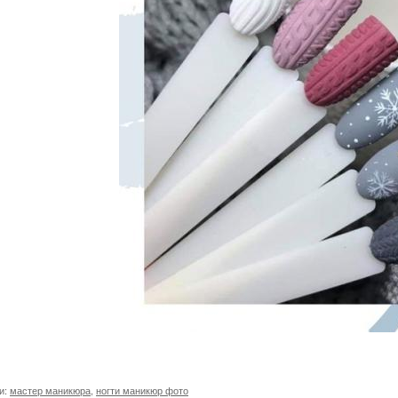
и:
мастер маникюра
,
ногти маникюр фото