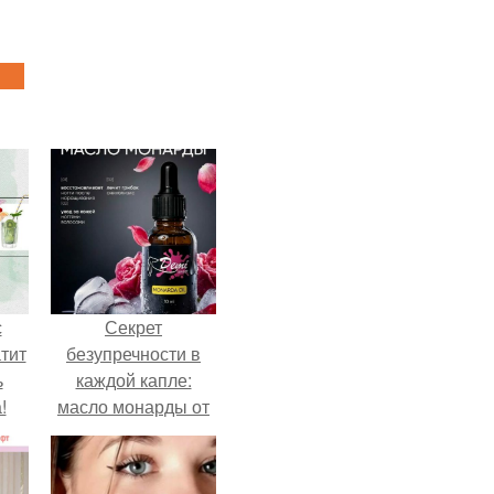
с
Секрет
тит
безупречности в
ь
каждой капле:
!
масло монарды от
Demi Sweet.