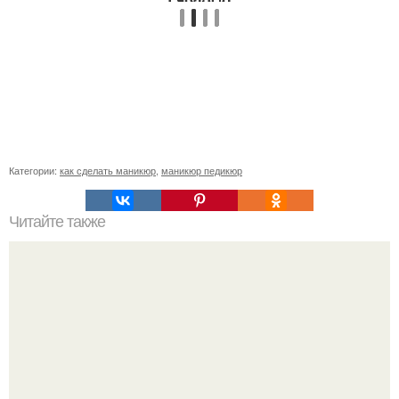
Категории:
как сделать маникюр
,
маникюр педикюр
Читайте также
Приглашение для клиентов на маникюр. 5 способов