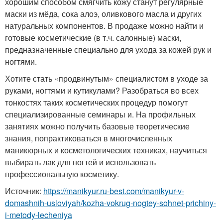
хорошим способом смягчить кожу станут регулярные
маски из мёда, сока алоэ, оливкового масла и других
натуральных компонентов. В продаже можно найти и
готовые косметические (в т.ч. салонные) маски,
предназначенные специально для ухода за кожей рук и
ногтями.
Хотите стать «продвинутым» специалистом в уходе за
руками, ногтями и кутикулами? Разобраться во всех
тонкостях таких косметических процедур помогут
специализированные семинары и. На профильных
занятиях можно получить базовые теоретические
знания, попрактиковаться в многочисленных
маникюрных и косметологических техниках, научиться
выбирать лак для ногтей и использовать
профессиональную косметику.
Источник:
https://manikyur.ru-best.com/manikyur-v-
domashnih-usloviyah/kozha-vokrug-nogtey-sohnet-prichiny-
i-metody-lecheniya