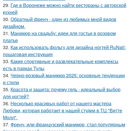
29.
Где в Воронеже можно найти рестораны с авторской
кухней
30.
Обратный френч - один из любимых мной видов
дизайном.
31.
Маникюр на свадьбу: идеи для гостьи в розовом
платье
32.
Как использовать фольгу для дизайна ногтей RuNail:
пошаговая инструкция
33.
Какие спортивные и развлекательные комплексы
есть в парках Тулы
34.
Черно-розовый маникюр 2025: основные тенденции
и стили
35.
Красота и защита: почему гель - идеальный выбор
для ногтей?
36.
Несколько красивых работ от нашего мастера
Любови, которая работает в нашей студии в ТЦ "Витте
Молл".
37.
Френч, или французский маникюр, стал популярным