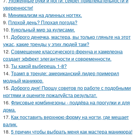
7.
Ухоженные руки и ногти: секрет привлекательности и
уверенности!
8.
Минимализм на длинных ногтях.
9.
Плохой день? Плохая погода?
10.
Кукольный мир за кулисами.
11.
Доброго денечка, мастера, вы только гляньте на этот
ужас, какие тренды у этих людей там?
12.
Совмещение классического френча и хамелеона
создает эффект элегантности и современности.
13.
Ты какой выберешь 1-8?
14.
Трамп в тренде: американский лидер примерил
модный маникюр.
15.
Доброго дня! Прошу советов по работе с подобными
ногтями и оцените пожалуйста результат.
16.
Флисовые комбинезоны - поддёва на прогулки и для
дома.
17.
Как поставить верхнюю форму на ногти, где мешает
валик.
18.
5 причин чтобы выбрать меня как мастера маникюра!