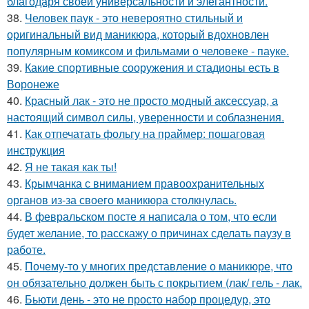
благодаря своей универсальности и элегантности.
38.
Человек паук - это невероятно стильный и
оригинальный вид маникюра, который вдохновлен
популярным комиксом и фильмами о человеке - пауке.
39.
Какие спортивные сооружения и стадионы есть в
Воронеже
40.
Красный лак - это не просто модный аксессуар, а
настоящий символ силы, уверенности и соблазнения.
41.
Как отпечатать фольгу на праймер: пошаговая
инструкция
42.
Я не такая как ты!
43.
Крымчанка с вниманием правоохранительных
органов из-за своего маникюра столкнулась.
44.
В февральском посте я написала о том, что если
будет желание, то расскажу о причинах сделать паузу в
работе.
45.
Почему-то у многих представление о маникюре, что
он обязательно должен быть с покрытием (лак/ гель - лак.
46.
Бьюти день - это не просто набор процедур, это