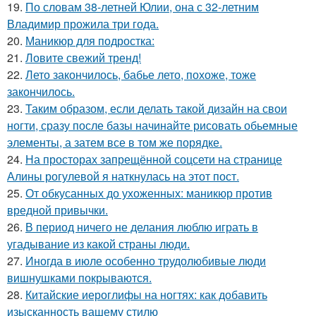
19.
По словам 38-летней Юлии, она с 32-летним
Владимир прожила три года.
20.
Маникюр для подростка:
21.
Ловите свежий тренд!
22.
Лето закончилось, бабье лето, похоже, тоже
закончилось.
23.
Таким образом, если делать такой дизайн на свои
ногти, сразу после базы начинайте рисовать обьемные
элементы, а затем все в том же порядке.
24.
На просторах запрещённой соцсети на странице
Алины рогулевой я наткнулась на этот пост.
25.
От обкусанных до ухоженных: маникюр против
вредной привычки.
26.
В период ничего не делания люблю играть в
угадывание из какой страны люди.
27.
Иногда в июле особенно трудолюбивые люди
вишнушками покрываются.
28.
Китайские иероглифы на ногтях: как добавить
изысканность вашему стилю