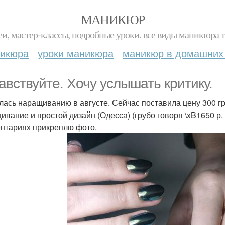
МАНИКЮР
и, мастер-классы, подробные уроки. все виды маникюра т
никюра
уроки маникюра
маникюр в домашних
авствуйте. Хочу услышать критику.
лась наращиванию в августе. Сейчас поставила цену 300 грн
ивание и простой дизайн (Одесса) (грубо говоря \xB1650 р. 
нтариях прикреплю фото.