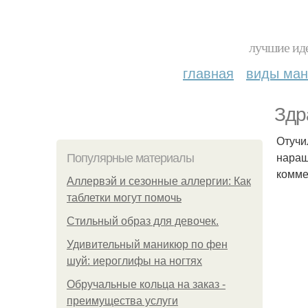
лучшие иде
главная
виды ма
Здр
Отучи
наращ
Популярные материалы
комме
Аллервэй и сезонные аллергии: Как
таблетки могут помочь
Стильный образ для девочек.
Удивительный маникюр по фен
шуй: иероглифы на ногтях
Обручальные кольца на заказ -
преимущества услуги