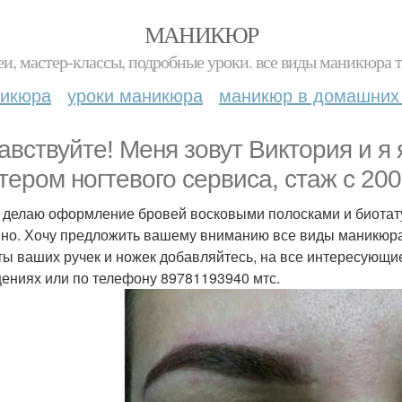
МАНИКЮР
и, мастер-классы, подробные уроки. все виды маникюра т
никюра
уроки маникюра
маникюр в домашних
авствуйте! Меня зовут Виктория и 
тером ногтевого сервиса, стаж с 200
 делаю оформление бровей восковыми полосками и биотату
но. Хочу предложить вашему вниманию все виды маникюра,
ты ваших ручек и ножек добавляйтесь, на все интересующи
ениях или по телефону 89781193940 мтс.