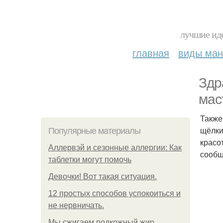
лучшие иде
главная
виды ма
Здр
мас
Также
щёлки
Популярные материалы
красо
Аллервэй и сезонные аллергии: Как
сообщ
таблетки могут помочь
Девочки! Вот такая ситуация.
12 простых способов успокоиться и
не нервничать.
Мы сжигаем подкожный жир.