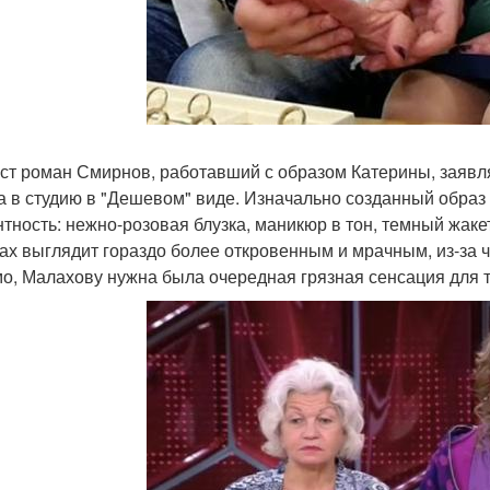
ст роман Смирнов, работавший с образом Катерины, заявля
 в студию в "Дешевом" виде. Изначально созданный образ
нтность: нежно-розовая блузка, маникюр в тон, темный жаке
ах выглядит гораздо более откровенным и мрачным, из-за 
о, Малахову нужна была очередная грязная сенсация для т