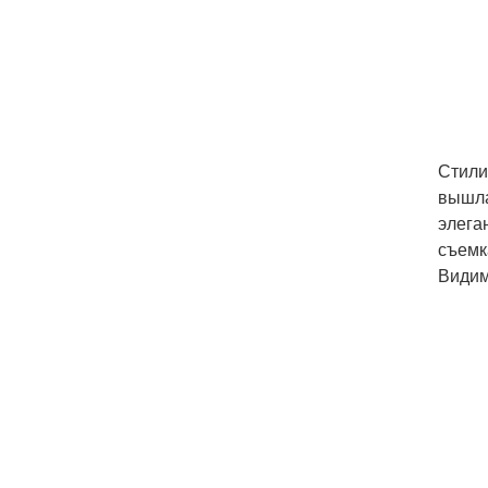
Стили
вышла
элега
съемк
Видим