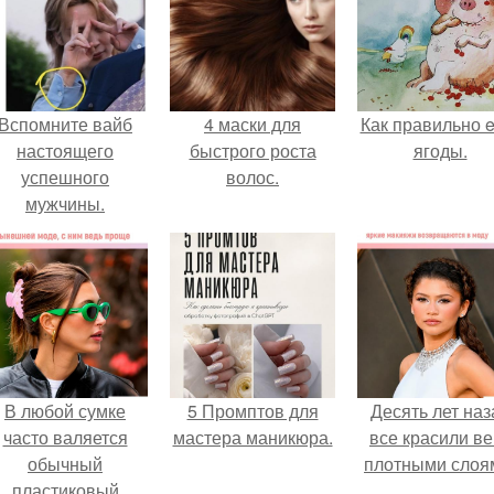
Вспомните вайб
4 маски для
Как правильно e
настоящего
быстрого роста
ягоды.
успешного
волос.
мужчины.
В любой сумке
5 Промптов для
Десять лет наз
часто валяется
мастера маникюра.
все красили ве
обычный
плотными слоя
пластиковый