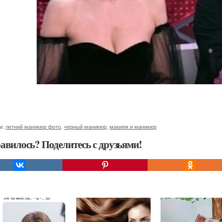
и:
летний маникюр фото
,
черный маникюр
,
макияж и маникюр
авилось? Поделитесь с друзьями!