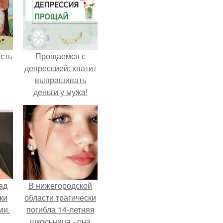
сть
Прощаемся с
депрессией: хватит
выпрашивать
деньги у мужа!
ад
В нижегородской
ки
области трагически
ми.
погибла 14-летняя
школьница - она