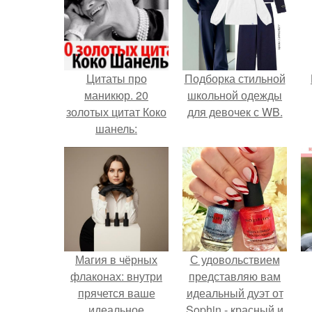
Цитаты про
Подборка стильной
маникюр. 20
школьной одежды
золотых цитат Коко
для девочек с WB.
шанель:
Магия в чёрных
С удовольствием
флаконах: внутри
представляю вам
прячется ваше
идеальный дуэт от
идеальное
Sophin - красный и