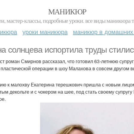
МАНИКЮР
и, мастер-классы, подробные уроки. все виды маникюра т
никюра
уроки маникюра
маникюр в домашних
а солнцева испортила труды стилис
ст роман Смирнов рассказал, что готовил 63-летнюю супруг
 пластической операции в шоу Малахова в совсем другом в
дию к малохву Екатерина терешкович пришла с новым лицом 
тым декольте и с чокером на шее, под стать своему супругу 
ое.