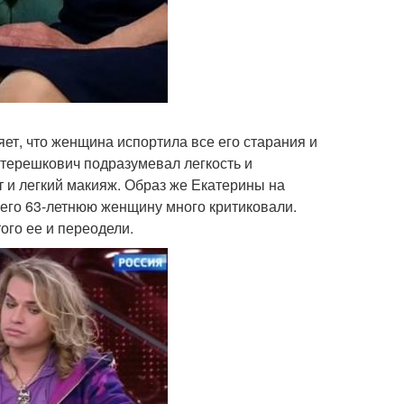
ет, что женщина испортила все его старания и
 терешкович подразумевал легкость и
т и легкий макияж. Образ же Екатерины на
чего 63-летнюю женщину много критиковали.
ого ее и переодели.