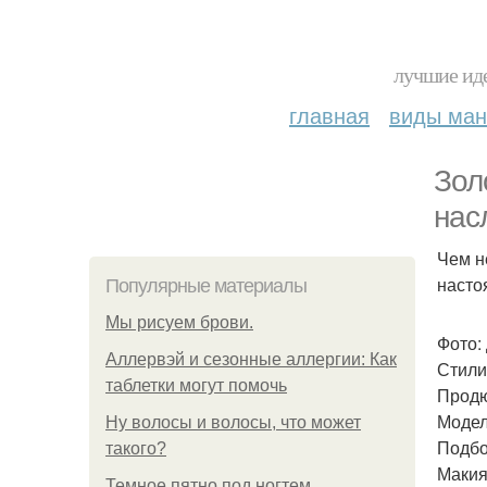
лучшие иде
главная
виды ма
Зол
нас
Чем н
насто
Популярные материалы
Мы рисуем брови.
Фото:
Аллервэй и сезонные аллергии: Как
Стили
таблетки могут помочь
Продю
Модел
Ну волосы и волосы, что может
Подбо
такого?
Макия
Темное пятно под ногтем.