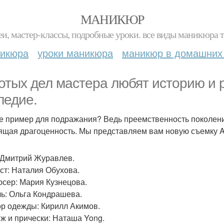
МАНИКЮР
и, мастер-классы, подробные уроки. все виды маникюра т
никюра
уроки маникюра
маникюр в домашних
отых дел мастера любят историю и 
ледие.
е пример для подражания? Ведь преемственность поколени
ящая драгоценность. Мы представляем вам новую съемку A
 Дмитрий Журавлев.
ст: Наталия Обухова.
сер: Мария Кузнецова.
ь: Ольга Кондрашева.
р одежды: Кирилл Акимов.
ж и прически: Наташа Yong.