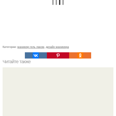
Категории:
маникюр гель лаком
,
дизайн маникюра
Читайте также
Реклама для мастера маникюра текст. Как привлечь
больше клиентов на маникюр