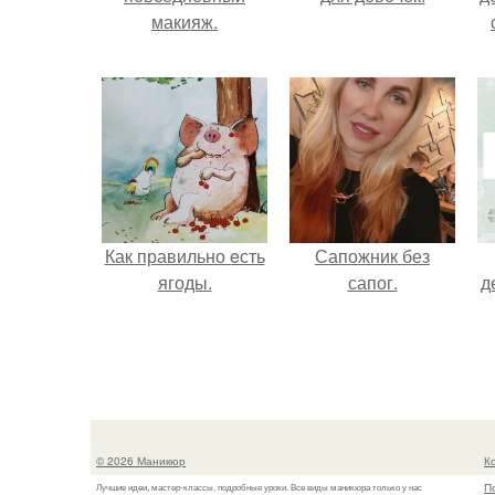
макияж.
Как правильно eсть
Сапожник без
ягоды.
сапог.
д
© 2026 Маникюр
К
П
Лучшие идеи, мастер-классы, подробные уроки. Все виды маникюра только у нас