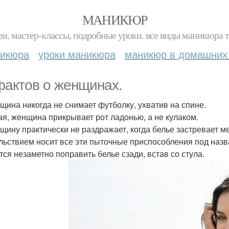
МАНИКЮР
и, мастер-классы, подробные уроки. все виды маникюра т
никюра
уроки маникюра
маникюр в домашних
фактов о женщинах.
нщина никогда не снимает футболку, ухватив на спине.
вая, женщина прикрывает рот ладонью, а не кулаком.
нщину практически не раздражает, когда белье застревает 
льствием носит все эти пыточные приспособления под назв
тся незаметно поправить белье сзади, встав со стула.