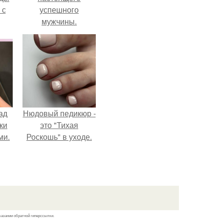
 с
успешного
мужчины.
ад
Нюдовый педикюр -
ки
это "Тихая
ми.
Роскошь" в уходе.
казании обратной гиперссылки.