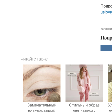
Подро
uslovi
Категори
Понр
Читайте также
Замечательный
Стильный образ
У
повседневный
для девочек.
д