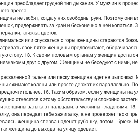
женщин преобладает грудной тип дыхания. У мужчин в про
ого пресса.
енщины не любят, когда у них свободны руки. Поэтому они вс
мешок, придерживать за край и бесконечно в ней копаться. З
перчатки, книжка, цветок.
одниматься или спускаться с горы женщины стараются боком
атривать свои пятки женщины предпочитают, оборачиваясь
тую стопу. 13. К своим половым органам у женщин достато
 незнакомы друг с другом. Женщины не беседуют с ними, н
о раскаленной гальке или песку женщина идет на цыпочках. М
ны сжимают колени или просто держат их параллельно. По
предпочтительнее. 16. Таким образом, если у женщины на у
душно отнесется к этому обстоятельству и спокойно застегн
ши женщины затыкают пальцами, а мужчины - ладонями. 18.
алку, она передает тебе зажигалку, а не проверяет твою пры
деваясь, женщина сперва наденет рубашку, потом - брюки. 
тки женщина до выхода на улицу одевает.