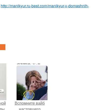
е
http://manikyur.ru-best.com/manikyur-v-domashnih-
ной
Вспомните вайб
жды
настоящего