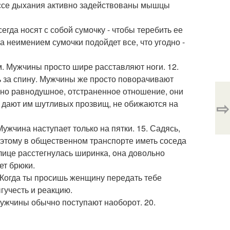
цессе дыхания активно задействованы мышцы
егда носят с собой сумочку - чтобы теребить ее
а неимением сумочки подойдет все, что угодно -
. Мужчины просто шире расставляют ноги. 12.
 за спину. Мужчины же просто поворачивают
чно равнодушное, отстраненное отношение, они
⇨
е дают им шутливых прозвищ, не обижаются на
ужчина наступает только на пятки. 15. Садясь,
этому в общественном транспорте иметь соседа
лице расстегнулась ширинка, oна довольно
ет брюки.
 Когда ты просишь женщину передать тебе
гучесть и реакцию.
Мужчины обычно поступают наоборот. 20.