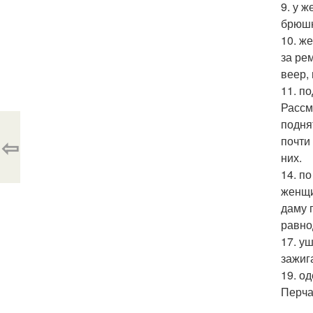
9. у 
брюшн
10. ж
за ре
веер, 
11. п
Рассм
подня
⇦
почти
них.
14. п
женщи
даму 
равно
17. у
зажиг
19. о
Перча