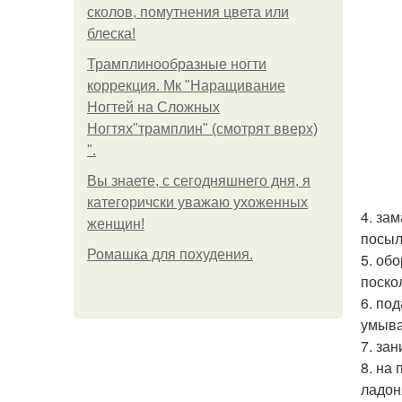
сколов, помутнения цвета или
блеска!
Трамплинообразные ногти
коррекция. Мк "Наращивание
Ногтей на Сложных
Ногтях"трамплин" (смотрят вверх)
".
Вы знаете, с сегодняшнего дня, я
категоричски уважаю ухоженных
4. за
женщин!
посыл
Ромашка для похудения.
5. об
поско
6. по
умыва
7. за
8. на
ладон