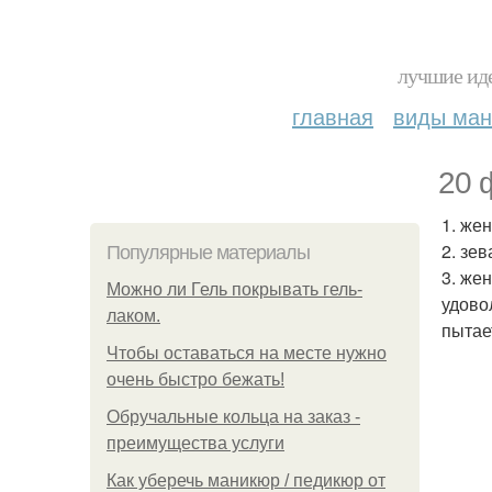
лучшие иде
главная
виды ма
20 
1. же
2. зе
Популярные материалы
3. же
Можно ли Гель покрывать гель-
удово
лаком.
пытае
Чтобы оставаться на месте нужно
очень быстро бежать!
Обручальные кольца на заказ -
преимущества услуги
Как уберечь маникюр / педикюр от