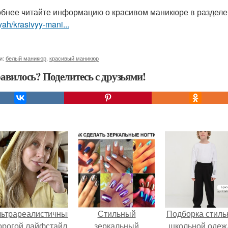
бнее читайте информацию о красивом маникюре в раздел
yah/krasivyy-mani...
и:
белый маникюр
,
красивый маникюр
авилось? Поделитесь с друзьями!
льтрареалистичный
Стильный
Подборка стиль
орогой лайфстайл
зеркальный
школьной оде