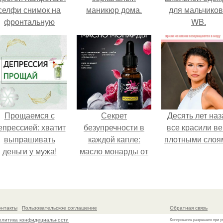
селфи снимок на
маникюр дома.
для мальчиков
фронтальную
WB.
камеру.
Прощаемся с
Секрет
Десять лет наз
епрессией: хватит
безупречности в
все красили ве
выпрашивать
каждой капле:
плотными слоя
деньги у мужа!
масло монарды от
Demi Sweet.
онтакты
Пользовательское соглашение
Обратная связь
олитика конфидециальности
Копирование разрешено при у