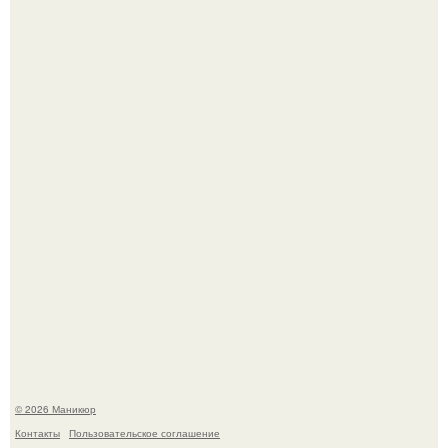
5 Промптов для мастера маникюра.
Селена Гомес дала фанатам хоть какой-то повод
успокоиться на фоне всех разговоров о свадьбе Тейлор
свифт.
© 2026 Маникюр
Контакты
Пользовательское соглашение