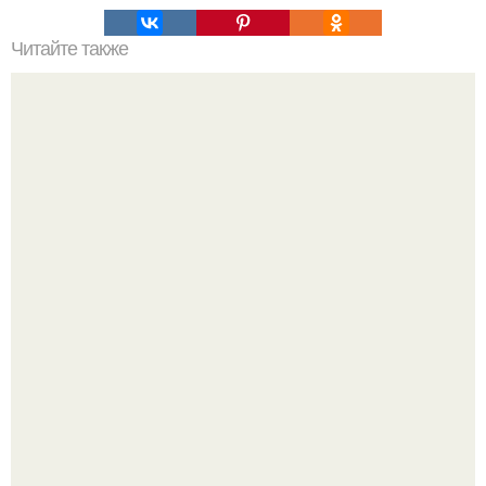
Читайте также
Мы выбираем карандаш для глаз: 6 советов.
Стильный образ для девочек.