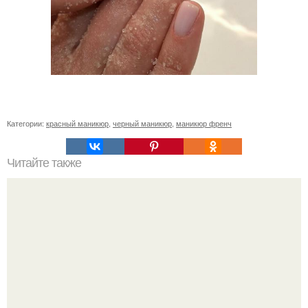
Категории:
красный маникюр
,
черный маникюр
,
маникюр френч
Читайте также
Как ухаживать за волосами и ногтями?