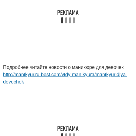
Подробнее читайте новости о маникюре для девочек
http://manikyur.ru-best.com/vidy-manikyura/manikyur-dlya-
devochek