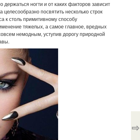
го держаться ногти и от каких факторов зависит
ла целесообразно посвятить несколько строк
са к столь примитивному способу
именение тяжелых, а самое главное, вредных
совсем немодным, уступив дорогу природной
авы.
⇨