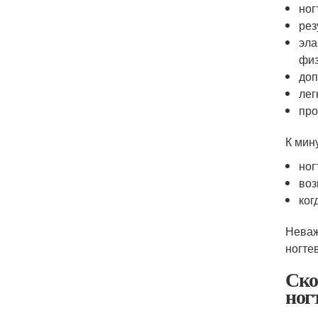
ног
рез
эла
физ
доп
лег
про
К мин
ног
воз
ког
Неваж
ногте
Ско
ног