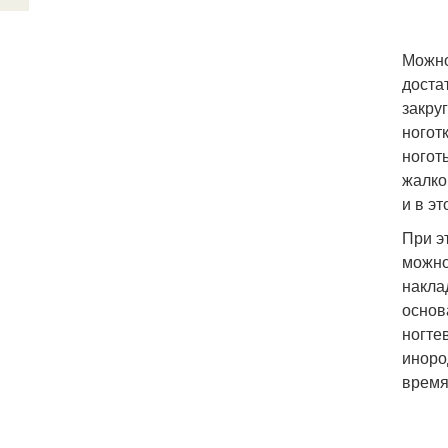
Можно
доста
закру
ногот
ногот
жалко
и в э
При э
можно
накла
основ
ногте
иноро
время