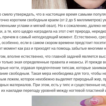
 смело утверждать, что в настоящее время самыми популя
точно коротким свободным краем (от 2 до 5 миллиметров) 
гленными углами и мягкий овал). Но к сожалению, далеко н
ки, а те, кого щедро наградила на этот счет природа, нередк
ь, причем в самый неподходящий момент. Естественно, срез
, особенно, если в самом скором времени предстоит посет
тот момент как раз и приходят на помощь забытые многими
том, вполне естественно, что главной задачей является выс
 только зная определенные правила и нюансы. И прежде вс
дные ногти, отдавая предпочтение типсам, которые занимаю
ание свободным. Такая мера необходима для того, чтобы не
вым ложем, которое неизбежно выделяет природный жир, 
дных материалов. При этом, есть у типс и существенные не
 их накладки перепаду уровней между ногтевой пластиной 