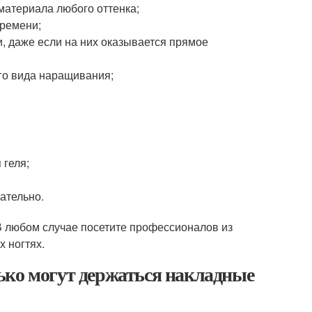
 материала любого оттенка;
времени;
и, даже если на них оказывается прямое
го вида наращивания;
 геля;
кательно.
В любом случае посетите профессионалов из
х ногтях.
ько могут держаться накладные