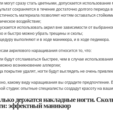
ти могут сразу стать цветными, допускается использование
ультат сохраняется в течение достаточно долгого периода 
стичность материала позволяет ногтям оставаться стойким
ическое воздействие;
ускается использовать акрил вне зависимости от выбранно
ко и быстро можно убрать трещины и сколы;
цедуру выполняют и в ходе маникюра, и в ходе педикюра.
усам акрилового наращивания относится то, что:
ти будут отслаиваться быстрее, чем в случае использования
можно возникновение аллергии;
да покрытие удалят, ногти будут выглядеть не очень привле
но, какому виду наращивания вы отдадите предпочтение. 
вой студии: опытные специалисты создадут красоту на ваши
лько держатся накладные ногти. Скол
ти: эффектный маникюр