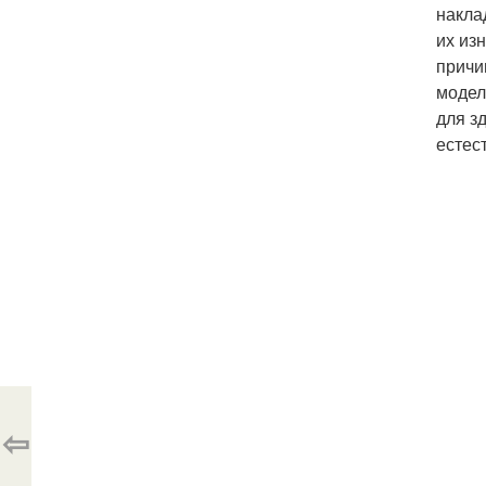
накла
их из
причи
модел
для з
естес
⇦