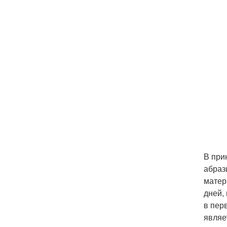
В при
абраз
матер
дней,
в пер
являе