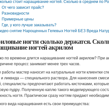
колько стоит наращивание ногтей. Сколько в среднем по Р
От чего зависит прайс?
Разновидности
Примерные цены
Где, у кого лучше заказывать?
идео снятие Нарощенных Гелевых Ногтей БЕЗ Вреда Натура
иловые ногти сколько держатся. Сколь
ащивание ногтей акрилом
ко по времени длится наращивание ногтей акрилом? При 
причине процесс занимает менее трех часов.
е работы мастер наносит на натуральные ногти клиентки с
 и ликвида — специального раствора. Для нанесения смес
й, специалисты предпочитают работать кисточками, которые
овую пудру. Полученную каплю такого моделирующего сост
хность ногтя. Практически сразу ногтям придают необходи
ного вида наращивания есть свои преимущества: