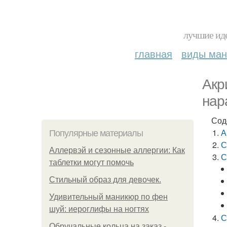
лучшие иде
главная
виды ма
Акр
нар
Сод
А
Популярные материалы
С
Аллервэй и сезонные аллергии: Как
С
таблетки могут помочь
Стильный образ для девочек.
Удивительный маникюр по фен
шуй: иероглифы на ногтях
С
Обручальные кольца на заказ -