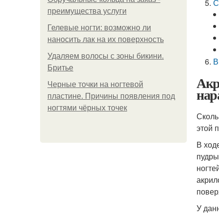
С
преимущества услуги
Гелевые ногти: возможно ли
наносить лак на их поверхность
Удаляем волосы с зоны бикини.
В
Бритье
Акр
Черные точки на ногтевой
нар
пластине. Причины появления под
ногтями чёрных точек
Сколь
этой 
В ход
пудры
ногте
акрил
повер
У дан