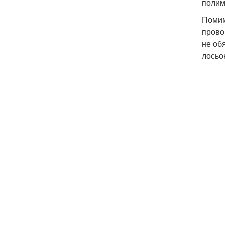
полим
Помим
прово
не об
лосьо