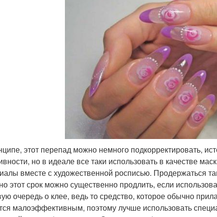
нципе, этот перепад можно немного подкорректировать, ис
ивности, но в идеале все таки использовать в качестве ма
иалы вместе с художественной росписью. Продержаться так
 но этот срок можно существенно продлить, если использо
вую очередь о клее, ведь то средство, которое обычно прил
тся малоэффективным, поэтому лучше использовать специ