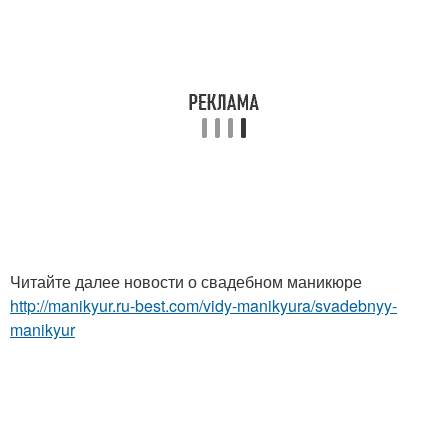
Читайте далее новости о свадебном маникюре
http://manikyur.ru-best.com/vidy-manikyura/svadebnyy-
manikyur